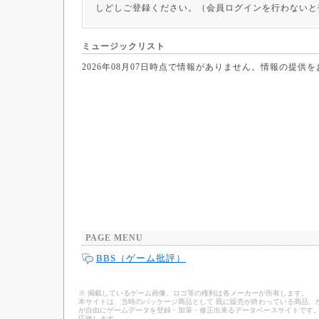
しどしご登録ください。（会員ログインを行わないと
ミュージックリスト
2026年08月07日時点で情報がありません。情報の提供
PAGE MENU
BBS（ゲーム批評）
※ 掲載しているゲーム画像、ロゴ等の権利は各メーカーが所有します。
本サイトは、当時のパッケージ商品として 既に販売が終わっている商品、
が自由にゲームデータを登録・加筆・修正出来るデータベースサイトです。
応致します。