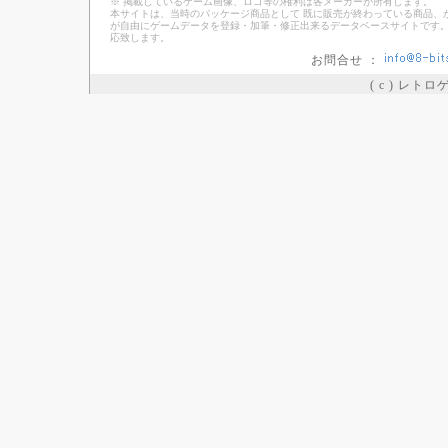
※ 掲載しているゲーム画像、ロゴ等の権利は各メーカーが所有します。
本サイトは、当時のパッケージ商品として 既に販売が終わっている商品、
が自由にゲームデータを登録・加筆・修正出来るデータベースサイトです。
応致します。
お問合せ ：
( c ) レト