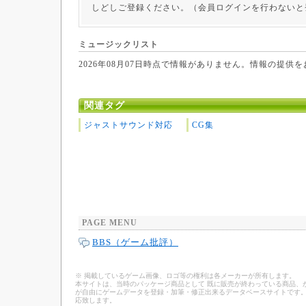
しどしご登録ください。（会員ログインを行わないと
ミュージックリスト
2026年08月07日時点で情報がありません。情報の提供
関連タグ
ジャストサウンド対応
CG集
PAGE MENU
BBS（ゲーム批評）
※ 掲載しているゲーム画像、ロゴ等の権利は各メーカーが所有します。
本サイトは、当時のパッケージ商品として 既に販売が終わっている商品、
が自由にゲームデータを登録・加筆・修正出来るデータベースサイトです。
応致します。