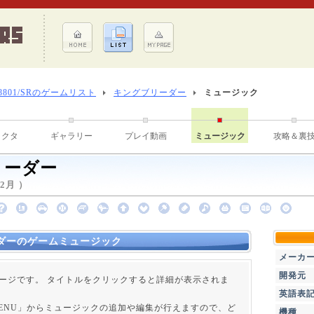
-8801/SRのゲームリスト
キングブリーダー
ミュージック
ラクタ
ギャラリー
プレイ動画
ミュージック
攻略＆裏
リーダー
2月 ）
ダーのゲームミュージック
メーカ
開発元
ージです。 タイトルをクリックすると詳細が表示されま
英語表
 MENU」からミュージックの追加や編集が行えますので、ど
機種