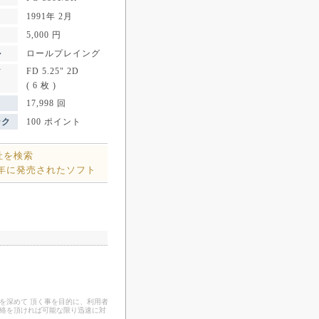
1991年 2月
5,000 円
ル
ロールプレイング
FD 5.25" 2D
ア
( 6 枚 )
17,998 回
ンク
100 ポイント
社を検索
1年に発売されたソフト
を深めて 頂く事を目的に、利用者
連絡を頂ければ可能な限り迅速に対