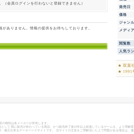
。（会員ログインを行わないと登録できません）
発売日
価格
ジャン
点で情報がありません。情報の提供をお待ちしております。
メディ
閲覧数
人気ラ
双葉
★
199
★
ゴ等の権利は各メーカーが所有します。
として 既に販売が終わっている商品、かつ販売終了後10年以上経過しているゲームを、より理解度
筆・修正出来るデータベースサイトです。 当サイトの主旨をご理解頂いた上で問題がある場合は、