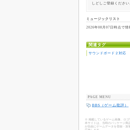
しどしご登録ください
ミュージックリスト
2026年08月07日時
関連タグ
サウンドボード２対応
PAGE MENU
BBS（ゲーム批評）
※ 掲載しているゲーム画像、ロ
本サイトは、当時のパッケージ商品
が自由にゲームデータを登録・加
応致します。