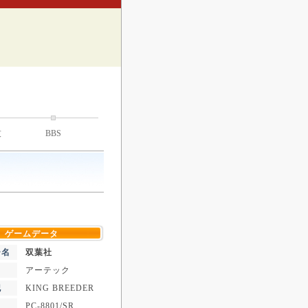
技
BBS
ゲームデータ
ー名
双葉社
アーテック
記
KING BREEDER
PC-8801/SR