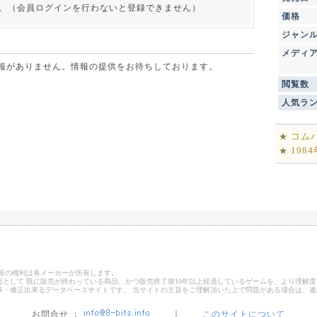
。（会員ログインを行わないと登録できません）
価格
ジャン
メディ
点で情報がありません。情報の提供をお待ちしております。
閲覧数
人気ラ
コム
★
198
★
ゴ等の権利は各メーカーが所有します。
として 既に販売が終わっている商品、かつ販売終了後10年以上経過しているゲームを、より理解度
筆・修正出来るデータベースサイトです。 当サイトの主旨をご理解頂いた上で問題がある場合は、
お問合せ ：
｜
このサイトについて