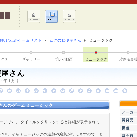
-8801/SRのゲームリスト
ムクの郵便屋さん
ミュージック
ラクタ
ギャラリー
プレイ動画
ミュージック
攻略＆裏
便屋さん
4年 1月 ）
さんのゲームミュージック
メーカ
開発元
ージです。 タイトルをクリックすると詳細が表示されま
機種
 MENU」からミュージックの追加や編集が行えますので、ど
発売日