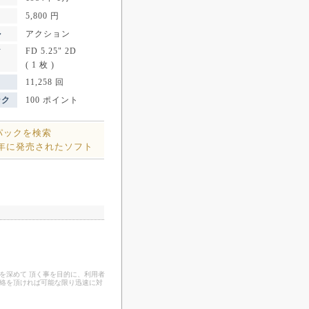
5,800 円
ル
アクション
FD 5.25" 2D
ア
( 1 枚 )
11,258 回
ンク
100 ポイント
パックを検索
4年に発売されたソフト
を深めて 頂く事を目的に、利用者
連絡を頂ければ可能な限り迅速に対