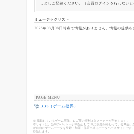
しどしご登録ください。（会員ログインを行わないと
ミュージックリスト
2026年08月08日時点で情報がありません。情報の提供
PAGE MENU
BBS（ゲーム批評）
※ 掲載しているゲーム画像、ロゴ等の権利は各メーカーが所有します。
本サイトは、当時のパッケージ商品として 既に販売が終わっている商品、
が自由にゲームデータを登録・加筆・修正出来るデータベースサイトです。
応致します。