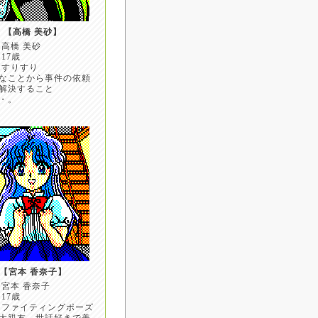
【高橋 美砂】
 高橋 美砂
17歳
 すりすり
なことから事件の依頼
解決すること
・。
【宮本 香奈子】
 宮本 香奈子
17歳
 ファイティングポーズ