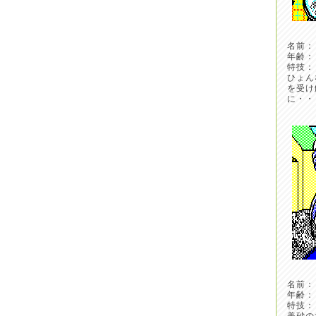
名前：
年齢： 
特技：
ひょん
を受け
に・・
名前：
年齢： 
特技：