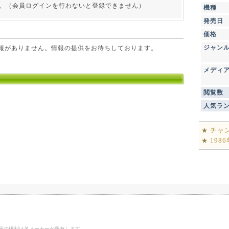
。（会員ログインを行わないと登録できません）
機種
発売日
価格
ジャン
点で情報がありません。情報の提供をお待ちしております。
メディ
閲覧数
人気ラ
チャ
★
198
★
ゴ等の権利は各メーカーが所有します。