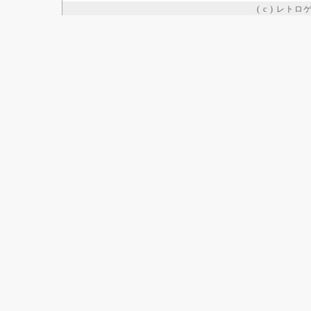
( c ) レト