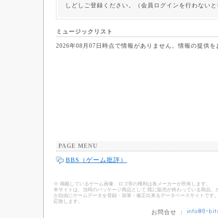
しどしご登録ください。（会員ログインを行わないと
ミュージックリスト
2026年08月07日時点で情報がありません。情報の提供
PAGE MENU
BBS（ゲーム批評）
※ 掲載しているゲーム画像、ロゴ等の権利は各メーカーが所有します。
本サイトは、当時のパッケージ商品として 既に販売が終わっている商品、
が自由にゲームデータを登録・加筆・修正出来るデータベースサイトです。
応致します。
お問合せ ：