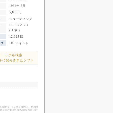
1984年 7月
5,800 円
ル
シューティング
FD 5.25" 2D
ア
( 1 枚 )
12,925 回
ンク
100 ポイント
リーラボを検索
4年に発売されたソフト
を深めて 頂く事を目的に、利用者
連絡を頂ければ可能な限り迅速に対