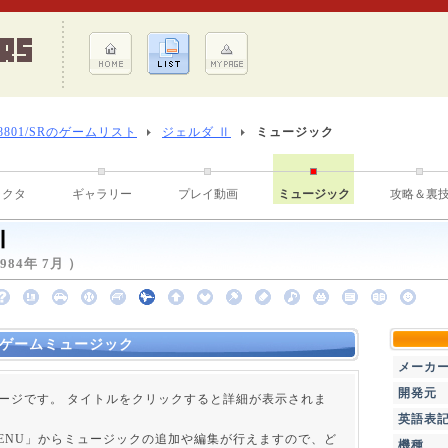
-8801/SRのゲームリスト
ジェルダ Ⅱ
ミュージック
ラクタ
ギャラリー
プレイ動画
ミュージック
攻略＆裏
Ⅱ
84年 7月 ）
のゲームミュージック
メーカ
開発元
ージです。 タイトルをクリックすると詳細が表示されま
英語表
 MENU」からミュージックの追加や編集が行えますので、ど
機種