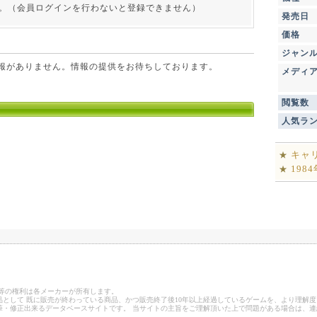
。（会員ログインを行わないと登録できません）
発売日
価格
ジャン
点で情報がありません。情報の提供をお待ちしております。
メディ
閲覧数
人気ラ
キャ
★
198
★
ゴ等の権利は各メーカーが所有します。
として 既に販売が終わっている商品、かつ販売終了後10年以上経過しているゲームを、より理解度
筆・修正出来るデータベースサイトです。 当サイトの主旨をご理解頂いた上で問題がある場合は、