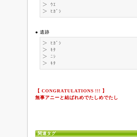
＞ ｳｴ
＞ ﾋｶﾞｼ
● 遺跡
＞ ﾋｶﾞｼ
＞ ｷﾀ
＞ ﾆｼ
＞ ｷﾀ
【 CONGRATULATIONS !!! 】
無事アニーと結ばれめでたしめでたし
関連タグ