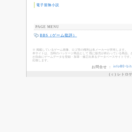
電子冒険小説
PAGE MENU
BBS（ゲーム批評）
※ 掲載しているゲーム画像、ロゴ等の権利は各メーカーが所有します。
本サイトは、当時のパッケージ商品として 既に販売が終わっている商品、
が自由にゲームデータを登録・加筆・修正出来るデータベースサイトです。
応致します。
お問合せ ：
( c ) レト