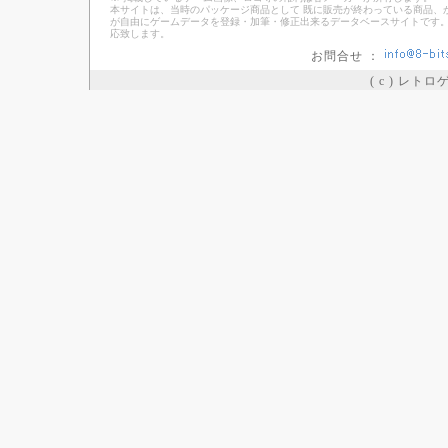
本サイトは、当時のパッケージ商品として 既に販売が終わっている商品、
が自由にゲームデータを登録・加筆・修正出来るデータベースサイトです。
応致します。
お問合せ ：
( c ) レト