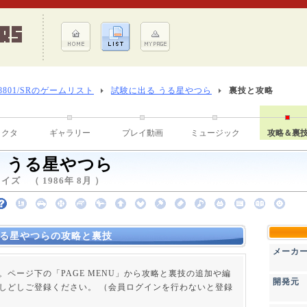
-8801/SRのゲームリスト
試験に出る うる星やつら
裏技と攻略
ラクタ
ギャラリー
プレイ動画
ミュージック
攻略＆裏
 うる星やつら
ズ （ 1986年 8月 ）
うる星やつらの攻略と裏技
メーカ
。ページ下の「PAGE MENU」から攻略と裏技の追加や編
開発元
しどしご登録ください。 （会員ログインを行わないと登録