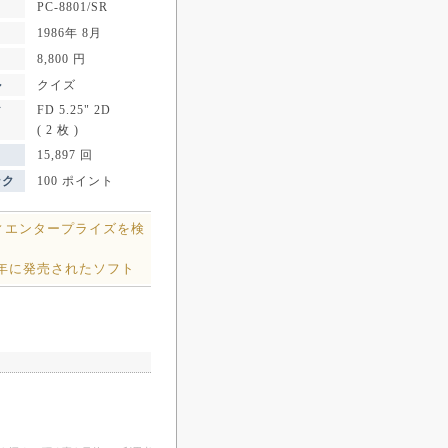
PC-8801/SR
1986年 8月
8,800 円
ル
クイズ
FD 5.25" 2D
ア
( 2 枚 )
15,897 回
ンク
100 ポイント
ィエンタープライズを検
6年に発売されたソフト