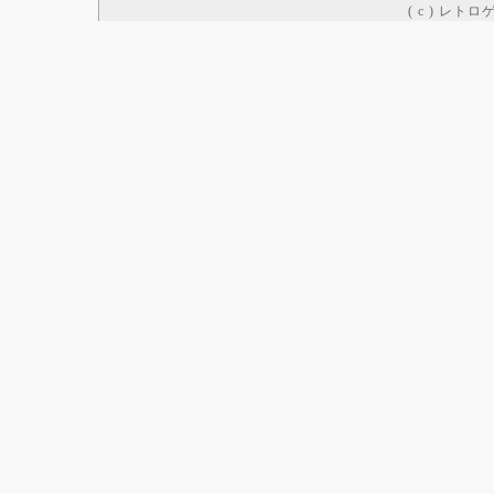
( c ) レト