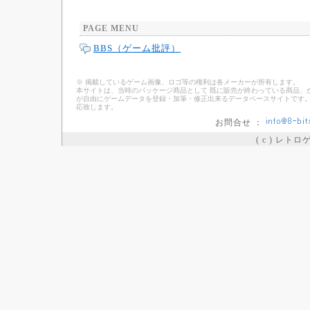
PAGE MENU
BBS（ゲーム批評）
※ 掲載しているゲーム画像、ロゴ等の権利は各メーカーが所有します。
本サイトは、当時のパッケージ商品として 既に販売が終わっている商品、
が自由にゲームデータを登録・加筆・修正出来るデータベースサイトです。
応致します。
お問合せ ：
( c ) レト