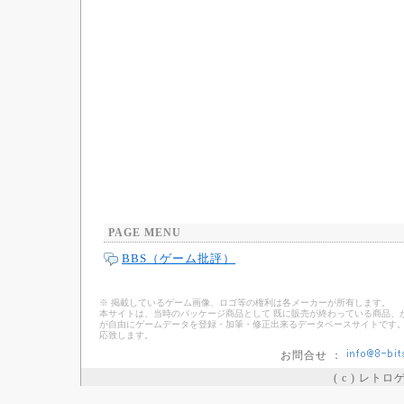
PAGE MENU
BBS（ゲーム批評）
※ 掲載しているゲーム画像、ロゴ等の権利は各メーカーが所有します。
本サイトは、当時のパッケージ商品として 既に販売が終わっている商品、
が自由にゲームデータを登録・加筆・修正出来るデータベースサイトです。
応致します。
お問合せ ：
( c ) レト