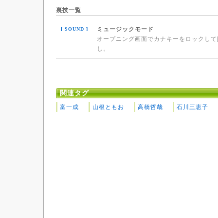
裏技一覧
ミュージックモード
[ SOUND ]
オープニング画面でカナキーをロックして[F][A
し。
関連タグ
富一成
山根ともお
高橋哲哉
石川三恵子