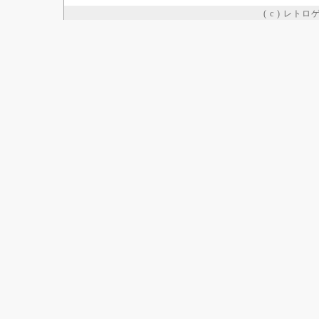
( c ) レト