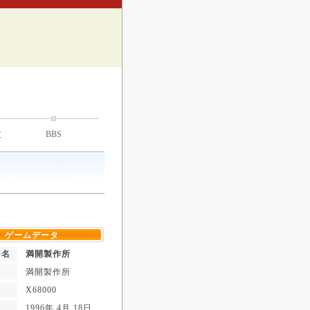
技
BBS
ゲームデータ
ー名
満開製作所
満開製作所
X68000
1996年 4月 18日