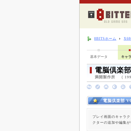
8BITSホーム
X6
基本データ
キャ
電脳倶楽部 
満開製作所 （ 1996
電脳倶楽部 V
プレイ画面のキャラク
クターの追加や編集が