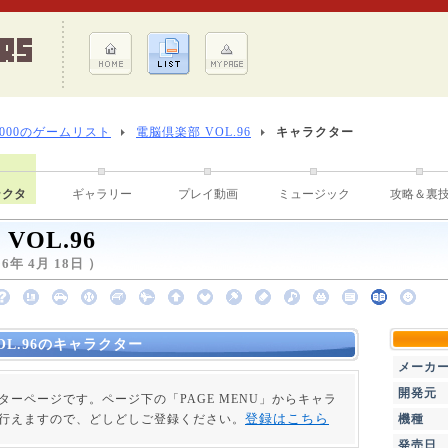
8000のゲームリスト
電脳倶楽部 VOL.96
キャラクター
ラクタ
ギャラリー
プレイ動画
ミュージック
攻略＆裏
VOL.96
年 4月 18日 ）
OL.96のキャラクター
メーカ
開発元
ターページです。ページ下の「PAGE MENU」からキャラ
登録はこちら
行えますので、どしどしご登録ください。
機種
発売日