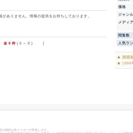
価格
ジャン
点で情報がありません。情報の提供をお待ちしております。
メディ
閲覧数
人気ラ
全 0 件
( 0 ～ 0 ) ]
満開
★
199
★
ゴ等の権利は各メーカーが所有します。