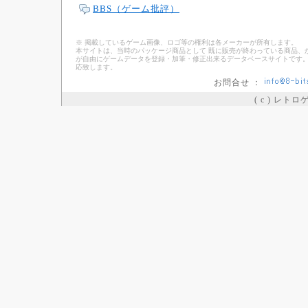
BBS（ゲーム批評）
※ 掲載しているゲーム画像、ロゴ等の権利は各メーカーが所有します。
本サイトは、当時のパッケージ商品として 既に販売が終わっている商品、
が自由にゲームデータを登録・加筆・修正出来るデータベースサイトです。
応致します。
お問合せ ：
( c ) レト