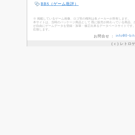
BBS（ゲーム批評）
※ 掲載しているゲーム画像、ロゴ等の権利は各メーカーが所有します。
本サイトは、当時のパッケージ商品として 既に販売が終わっている商品、
が自由にゲームデータを登録・加筆・修正出来るデータベースサイトです。
応致します。
お問合せ ：
( c ) レト