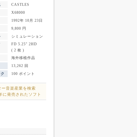
記
CASTLES
X68000
1992年 10月 23日
9,800 円
ル
シミュレーション
FD 5.25" 2HD
ア
( 2 枚 )
海外移植作品
13,262 回
ンク
100 ポイント
ター音楽産業を検索
2年に発売されたソフト