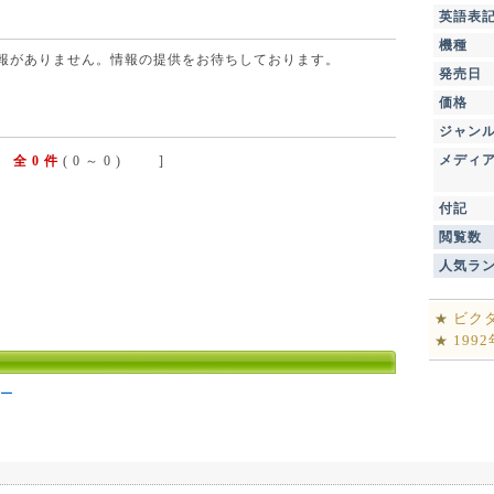
英語表
機種
点で情報がありません。情報の提供をお待ちしております。
発売日
価格
ジャン
メディ
全 0 件
( 0 ～ 0 ) ]
付記
閲覧数
人気ラ
ビク
★
199
★
ー