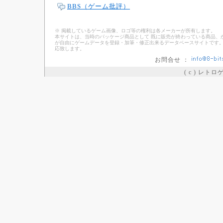
BBS（ゲーム批評）
※ 掲載しているゲーム画像、ロゴ等の権利は各メーカーが所有します。
本サイトは、当時のパッケージ商品として 既に販売が終わっている商品、
が自由にゲームデータを登録・加筆・修正出来るデータベースサイトです。
応致します。
お問合せ ：
( c ) レト