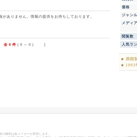
価格
ジャン
点で情報がありません。情報の提供をお待ちしております。
メディ
閲覧数
人気ラ
全 0 件
( 0 ～ 0 ) ]
満開
★
199
★
ゴ等の権利は各メーカーが所有します。