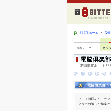
8BITSホーム
X6
基本データ
キャ
電脳倶楽部 
満開製作所 （ 1993
電脳倶楽部 V
プレイ画面のキャラク
クターの追加や編集が