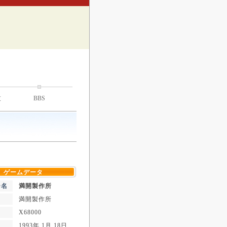
技
BBS
ゲームデータ
ー名
満開製作所
満開製作所
X68000
1993年 1月 18日