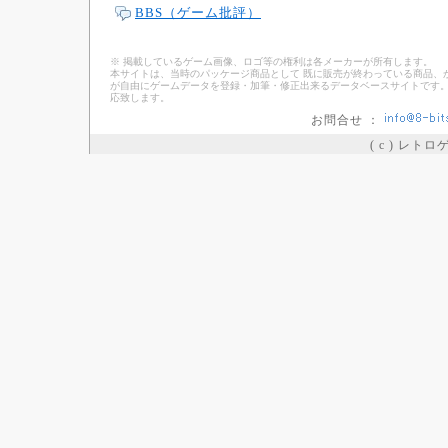
BBS（ゲーム批評）
※ 掲載しているゲーム画像、ロゴ等の権利は各メーカーが所有します。
本サイトは、当時のパッケージ商品として 既に販売が終わっている商品、
が自由にゲームデータを登録・加筆・修正出来るデータベースサイトです。
応致します。
お問合せ ：
( c ) レト