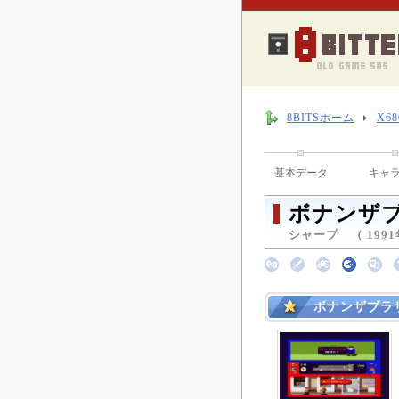
8BITSホーム
X6
基本データ
キャ
ボナンザ
シャープ （ 1991年
ボナンザブラ