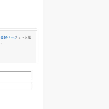
員登録ページ
」へお進
い。