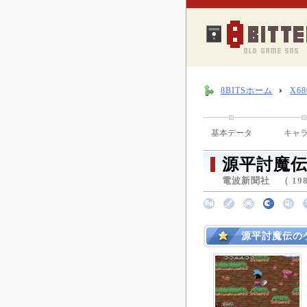
8BITSホーム
X6
基本データ
キャ
源平討魔
電波新聞社 （ 198
源平討魔伝の