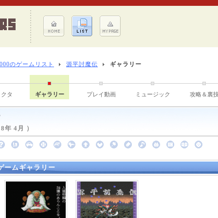
8000のゲームリスト
源平討魔伝
ギャラリー
ラクタ
ギャラリー
プレイ動画
ミュージック
攻略＆裏
伝
8年 4月 ）
ゲームギャラリー