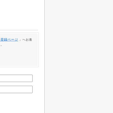
員登録ページ
」へお進
い。