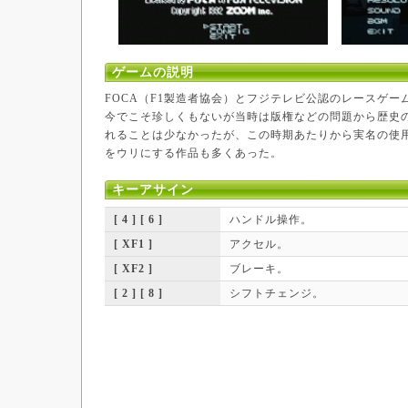
ゲームの説明
FOCA（F1製造者協会）とフジテレビ公認のレースゲー
今でこそ珍しくもないが当時は版権などの問題から歴史
れることは少なかったが、この時期あたりから実名の使
をウリにする作品も多くあった。
キーアサイン
[ 4 ] [ 6 ]
ハンドル操作。
[ XF1 ]
アクセル。
[ XF2 ]
ブレーキ。
[ 2 ] [ 8 ]
シフトチェンジ。