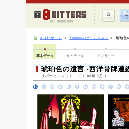
8BITSホーム
X68000のゲームリスト
琥珀色
基本データ
キャラクタ
ギャラリー
琥珀色の遺言 -西洋骨牌連
リバーヒルソフト （ 1988年 8月 ）