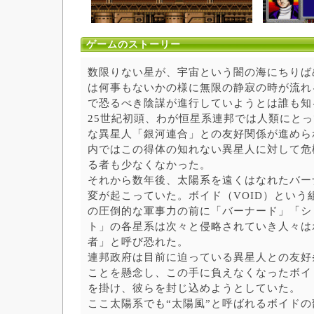
ゲームのストーリー
数限りない星が、宇宙という闇の海にちりば
は何事もないかの様に無限の静寂の時が流れ
で恐るべき陰謀が進行していようとは誰も知
25世紀初頭、わが恒星系連邦では人類にと
な異星人「銀河連合」との友好関係が進めら
内ではこの得体の知れない異星人に対して危
る者も少なくなかった。
それから数年後、太陽系を遠くはなれたバー
変が起こっていた。ボイド（VOID）という
の圧倒的な軍事力の前に「バーナード」「シ
ト」の各星系は次々と侵略されていき人々は
者」と呼び恐れた。
連邦政府は目前に迫っている異星人との友好
ことを懸念し、この手に負えなくなったボイ
を掛け、彼らを封じ込めようとしていた。
ここ太陽系でも“太陽風”と呼ばれるボイド