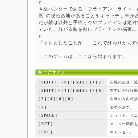
た。
Ａ級ハンターである「ブライアン・ライト」
風”の秘密基地があることをキャッチし単身
だが敵は以外と手強く今やブライアンは絶対
ていた。群がる敵を前にブライアンの脳裏に
た。
「オレとしたことが……これで終わりかも知
このゲームは、ここから始まります。
キーアサイン
[ SHIFT ] + [ 8 ] / [ SHIFT ] + [ 2 ]
自機の加速・減
[ SHIFT ] + [ 4 ] / [ SHIFT ] + [ 6 ]
左右に平行移動
[ 2 ] [ 4 ] [ 6 ] [ 8 ]
自機の方向転換
[ 5 ]
姿勢を戻す。
[ SPACE ]
ショット。メニ
[ RET ]
メニュー画面を
[ ESC ]
キャンセル。