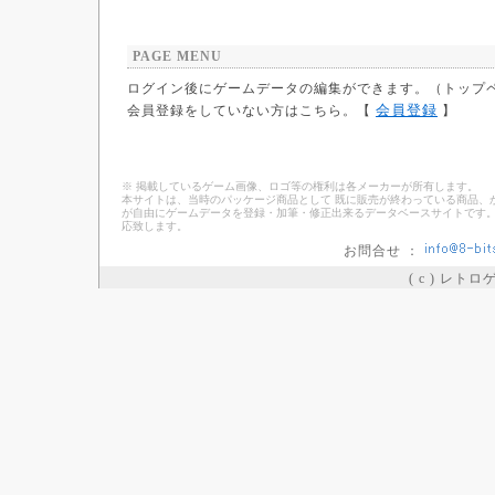
PAGE MENU
ログイン後にゲームデータの編集ができます。（トップ
会員登録
会員登録をしていない方はこちら。【
】
※ 掲載しているゲーム画像、ロゴ等の権利は各メーカーが所有します。
本サイトは、当時のパッケージ商品として 既に販売が終わっている商品、
が自由にゲームデータを登録・加筆・修正出来るデータベースサイトです。
応致します。
お問合せ ：
( c ) レト