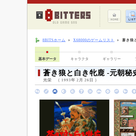
8BITSホーム
X68000のゲームリスト
蒼き狼と
基本データ
キャラクタ
ギャラリー
蒼き狼と白き牝鹿 -元朝秘
光栄 （ 1993年 2月 26日 ）