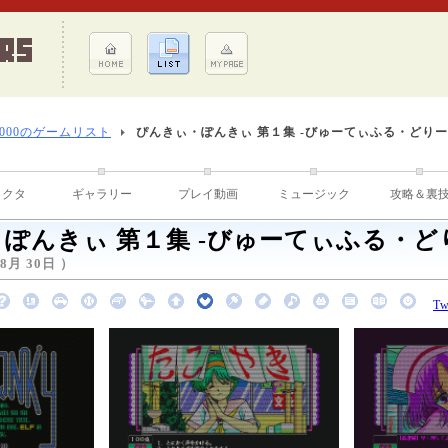
8000のゲームリスト
ぴんきぃ・ぽんきぃ 第１集 -びゅーてぃふる・どりー
ラクタ
ギャラリー
プレイ動画
ミュージック
攻略＆裏
ぽんきぃ 第１集 -びゅーてぃふる・ど
8月 30日 ）
Tw