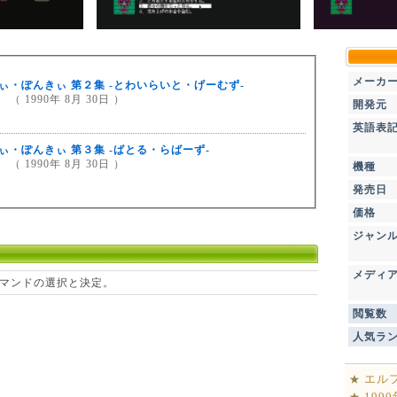
メーカ
ぃ・ぽんきぃ 第２集 -とわいらいと・げーむず-
（ 1990年 8月 30日 ）
開発元
英語表
ぃ・ぽんきぃ 第３集 -ばとる・らばーず-
（ 1990年 8月 30日 ）
機種
発売日
価格
ジャン
メディ
マンドの選択と決定。
閲覧数
人気ラ
エル
★
199
★