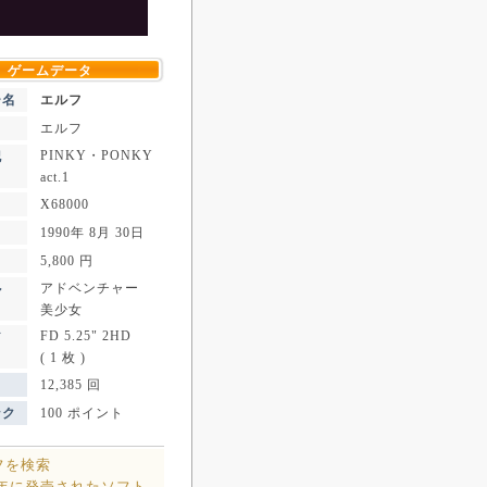
ゲームデータ
ー名
エルフ
エルフ
PINKY・PONKY
記
act.1
X68000
1990年 8月 30日
5,800 円
アドベンチャー
ル
美少女
FD 5.25" 2HD
ア
( 1 枚 )
12,385 回
ンク
100 ポイント
フを検索
0年に発売されたソフト