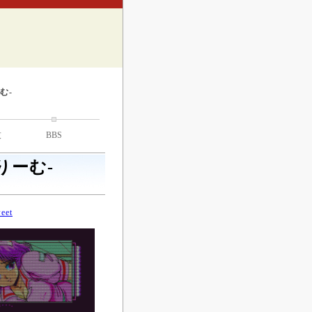
む-
技
BBS
りーむ-
eet