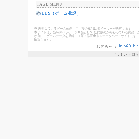
PAGE MENU
BBS（ゲーム批評）
※ 掲載しているゲーム画像、ロゴ等の権利は各メーカーが所有します。
本サイトは、当時のパッケージ商品として 既に販売が終わっている商品、
が自由にゲームデータを登録・加筆・修正出来るデータベースサイトです。
応致します。
お問合せ ：
( c ) レト