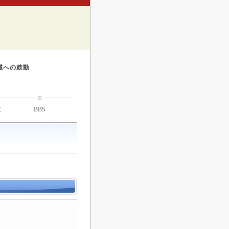
滅への鼓動
技
BBS