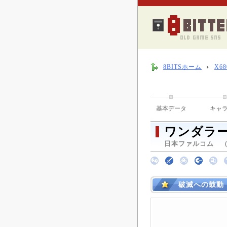
8BITSホーム
X6
基本データ
キャ
ワンダラー
日本ファルコム （ 1
破滅への鼓動