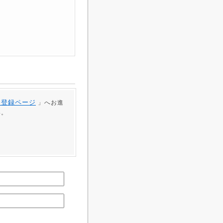
員登録ページ
」へお進
い。