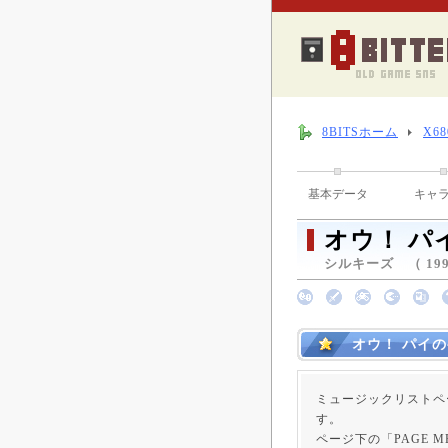
8BITSホーム
X6
基本データ
キャ
オウ！ パ
シルキーズ （ 1993
オウ！ パイ
ミュージックリストペ
す。
ページ下の「PAGE