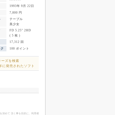
1993年 9月 22日
7,800 円
テーブル
ル
美少女
FD 5.25" 2HD
ア
( 5 枚 )
17,312 回
ンク
100 ポイント
キーズを検索
3年に発売されたソフト
を深めて 頂く事を目的に、利用者