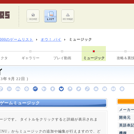
8000のゲームリスト
オウ！ パイ
ミュージック
ラクタ
ギャラリー
プレイ動画
ミュージック
攻略＆裏
イ
年 9月 22日 ）
のゲームミュージック
メーカ
開発元
ージです。 タイトルをクリックすると詳細が表示されま
英語表
 MENU」からミュージックの追加や編集が行えますので、ど
機種