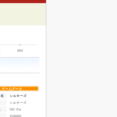
技
BBS
ゲームデータ
ー名
シルキーズ
シルキーズ
記
Oh! Pai
X68000