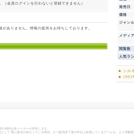
。（会員ログインを行わないと登録できません）
発売日
価格
ジャン
点で情報がありません。情報の提供をお待ちしております。
メディ
閲覧数
人気ラ
シル
★
199
★
ゴ等の権利は各メーカーが所有します。
として 既に販売が終わっている商品、かつ販売終了後10年以上経過しているゲームを、より理解度