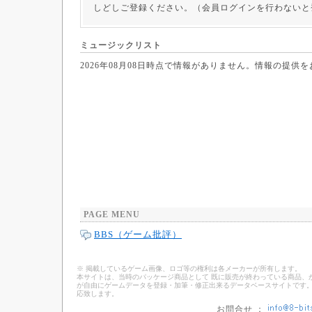
しどしご登録ください。（会員ログインを行わないと
ミュージックリスト
2026年08月08日時点で情報がありません。情報の提供
PAGE MENU
BBS（ゲーム批評）
※ 掲載しているゲーム画像、ロゴ等の権利は各メーカーが所有します。
本サイトは、当時のパッケージ商品として 既に販売が終わっている商品、
が自由にゲームデータを登録・加筆・修正出来るデータベースサイトです。
応致します。
お問合せ ：