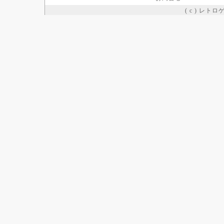
( c ) レト