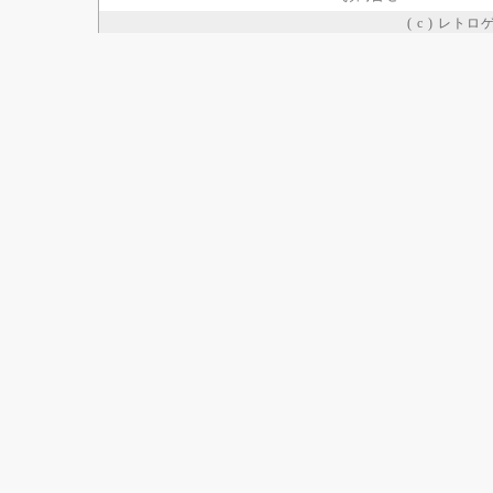
( c ) レト