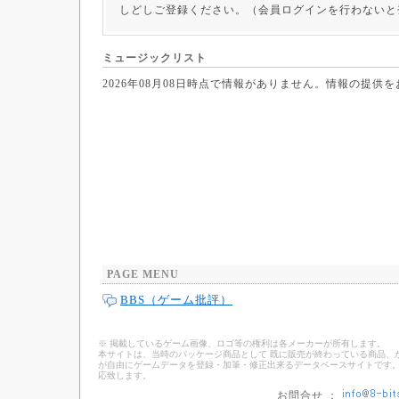
しどしご登録ください。（会員ログインを行わないと
ミュージックリスト
2026年08月08日時点で情報がありません。情報の提供
PAGE MENU
BBS（ゲーム批評）
※ 掲載しているゲーム画像、ロゴ等の権利は各メーカーが所有します。
本サイトは、当時のパッケージ商品として 既に販売が終わっている商品、
が自由にゲームデータを登録・加筆・修正出来るデータベースサイトです。
応致します。
お問合せ ：