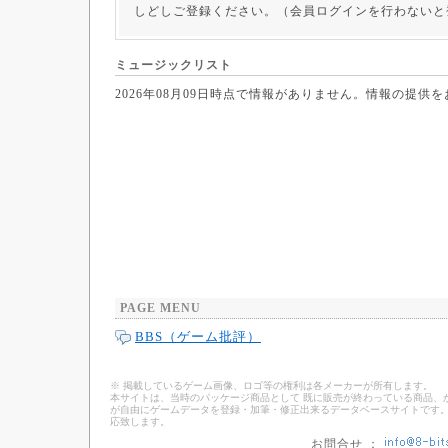
しどしご登録ください。（会員ログインを行わないと
ミュージックリスト
2026年08月09日時点で情報がありません。情報の提供
PAGE MENU
BBS（ゲーム批評）
※ 掲載しているゲーム画像、ロゴ等の権利は各メーカーが所有します。
本サイトは、当時のパッケージ商品として 既に販売が終わっている商品、
が自由にゲームデータを登録・加筆・修正出来るデータベースサイトです。
応致します。
お問合せ ：