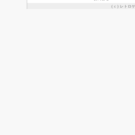
( c ) レト