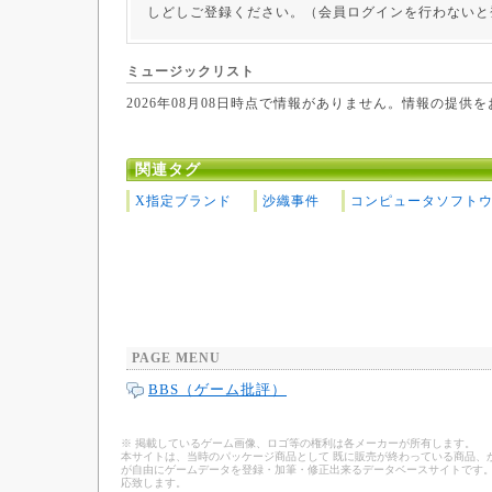
しどしご登録ください。（会員ログインを行わないと
ミュージックリスト
2026年08月08日時点で情報がありません。情報の提供
関連タグ
X指定ブランド
沙織事件
コンピュータソフト
PAGE MENU
BBS（ゲーム批評）
※ 掲載しているゲーム画像、ロゴ等の権利は各メーカーが所有します。
本サイトは、当時のパッケージ商品として 既に販売が終わっている商品、
が自由にゲームデータを登録・加筆・修正出来るデータベースサイトです。
応致します。