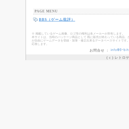
PAGE MENU
BBS（ゲーム批評）
※ 掲載しているゲーム画像、ロゴ等の権利は各メーカーが所有します。
本サイトは、当時のパッケージ商品として 既に販売が終わっている商品、
が自由にゲームデータを登録・加筆・修正出来るデータベースサイトです。
応致します。
お問合せ ：
( c ) レト