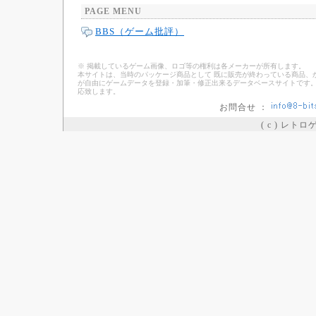
PAGE MENU
BBS（ゲーム批評）
※ 掲載しているゲーム画像、ロゴ等の権利は各メーカーが所有します。
本サイトは、当時のパッケージ商品として 既に販売が終わっている商品、
が自由にゲームデータを登録・加筆・修正出来るデータベースサイトです。
応致します。
お問合せ ：
( c ) レト