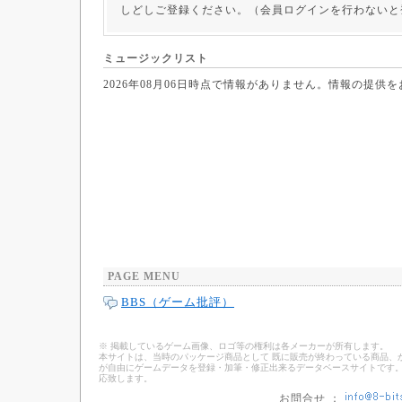
しどしご登録ください。（会員ログインを行わないと
ミュージックリスト
2026年08月06日時点で情報がありません。情報の提供
PAGE MENU
BBS（ゲーム批評）
※ 掲載しているゲーム画像、ロゴ等の権利は各メーカーが所有します。
本サイトは、当時のパッケージ商品として 既に販売が終わっている商品、
が自由にゲームデータを登録・加筆・修正出来るデータベースサイトです。
応致します。
お問合せ ：