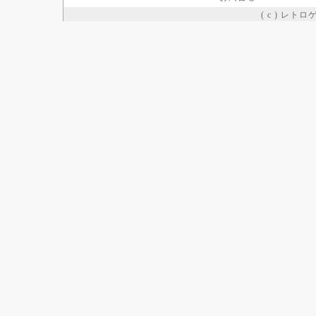
( c ) レト