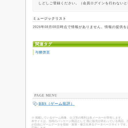
しどしご登録ください。（会員ログインを行わないと
ミュージックリスト
2026年08月08日時点で情報がありません。情報の提供
関連タグ
与猶啓至
PAGE MENU
BBS（ゲーム批評）
※ 掲載しているゲーム画像、ロゴ等の権利は各メーカーが所有します。
本サイトは、当時のパッケージ商品として 既に販売が終わっている商品、
が自由にゲームデータを登録・加筆・修正出来るデータベースサイトです。
応致します。