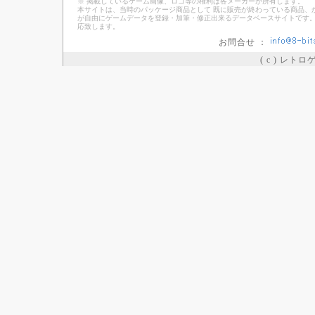
※ 掲載しているゲーム画像、ロゴ等の権利は各メーカーが所有します。
本サイトは、当時のパッケージ商品として 既に販売が終わっている商品、
が自由にゲームデータを登録・加筆・修正出来るデータベースサイトです。
応致します。
お問合せ ：
( c ) レト