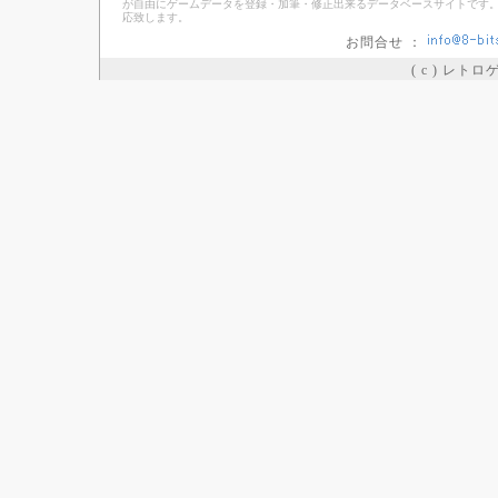
が自由にゲームデータを登録・加筆・修正出来るデータベースサイトです。
応致します。
お問合せ ：
( c ) レト