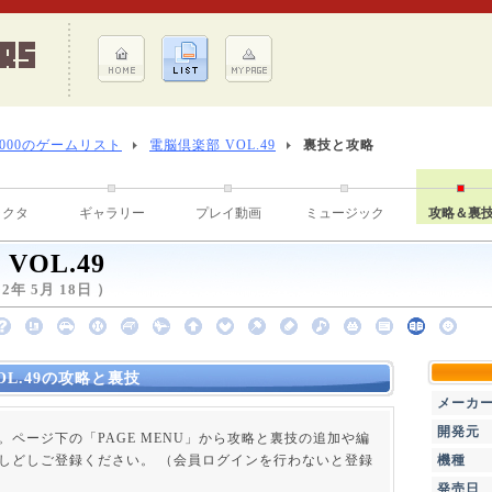
8000のゲームリスト
電脳倶楽部 VOL.49
裏技と攻略
ラクタ
ギャラリー
プレイ動画
ミュージック
攻略＆裏
VOL.49
年 5月 18日 ）
OL.49の攻略と裏技
メーカ
開発元
。ページ下の「PAGE MENU」から攻略と裏技の追加や編
しどしご登録ください。 （会員ログインを行わないと登録
機種
発売日