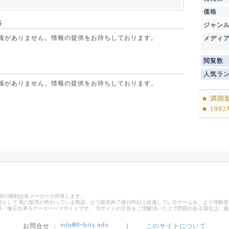
価格
略
ジャン
点で情報がありません。情報の提供をお待ちしております。
メディ
閲覧数
人気ラ
点で情報がありません。情報の提供をお待ちしております。
満開
★
199
★
ゴ等の権利は各メーカーが所有します。
として 既に販売が終わっている商品、かつ販売終了後10年以上経過しているゲームを、より理解度
筆・修正出来るデータベースサイトです。 当サイトの主旨をご理解頂いた上で問題がある場合は、
お問合せ ：
｜
このサイトについて