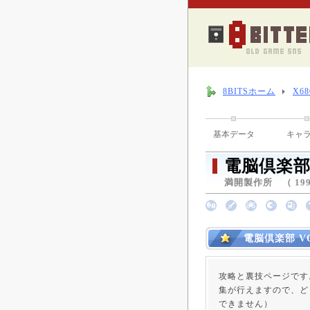
8BITSホーム
X6
基本データ
キャ
電脳倶楽部 
満開製作所 （ 1992
電脳倶楽部 V
攻略と裏技ページです
集が行えますので、ど
できません）