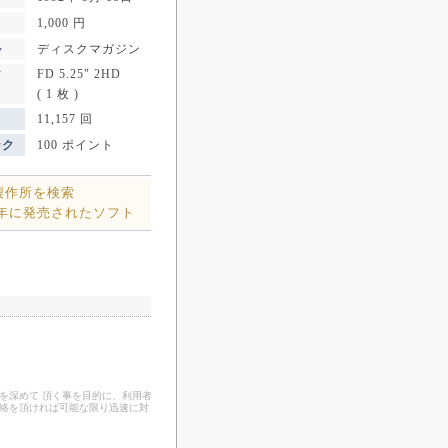
1,000 円
ル
ディスクマガジン
FD 5.25" 2HD
ア
( 1 枚 )
11,157 回
ンク
100 ポイント
製作所を検索
2年に発売されたソフト
を深めて 頂く事を目的に、利用者
連絡を頂ければ可能な限り迅速に対