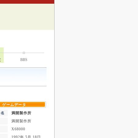
技
BBS
ゲームデータ
ー名
満開製作所
満開製作所
X68000
1992年 5月 18日