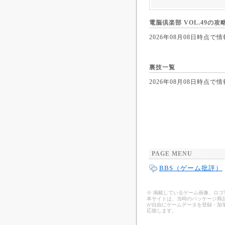
電脳倶楽部 VOL.49の攻
2026年08月08日時
裏技一覧
2026年08月08日時
PAGE MENU
BBS（ゲーム批評）
※ 掲載しているゲーム画像、ロ
本サイトは、当時のパッケージ商品
が自由にゲームデータを登録・加
応致します。