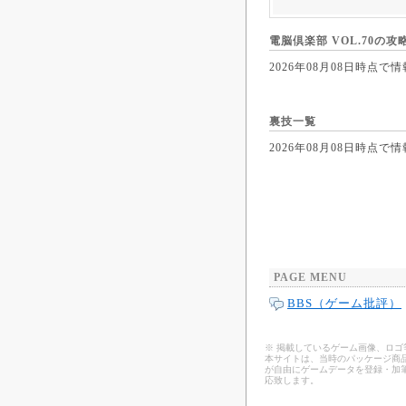
電脳倶楽部 VOL.70の攻
2026年08月08日時
裏技一覧
2026年08月08日時
PAGE MENU
BBS（ゲーム批評）
※ 掲載しているゲーム画像、ロ
本サイトは、当時のパッケージ商品
が自由にゲームデータを登録・加
応致します。