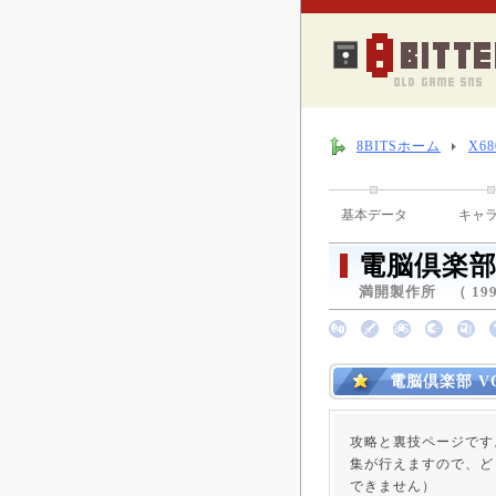
8BITSホーム
X6
基本データ
キャ
電脳倶楽部 
満開製作所 （ 1994
電脳倶楽部 V
攻略と裏技ページです
集が行えますので、ど
できません）