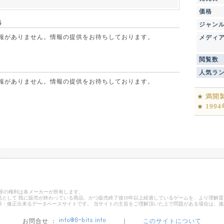
価格
略
ジャン
点で情報がありません。情報の提供をお待ちしております。
メディ
閲覧数
人気ラ
点で情報がありません。情報の提供をお待ちしております。
満開
★
199
★
ゴ等の権利は各メーカーが所有します。
として 既に販売が終わっている商品、かつ販売終了後10年以上経過しているゲームを、より理解度
筆・修正出来るデータベースサイトです。 当サイトの主旨をご理解頂いた上で問題がある場合は、
お問合せ ：
｜
このサイトについて