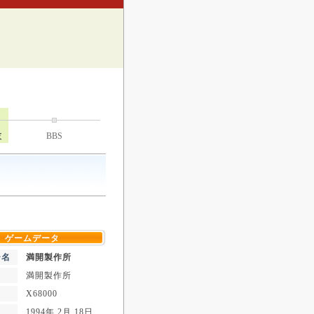
技
BBS
ゲームデータ
ー名
満開製作所
満開製作所
X68000
1994年 2月 18日