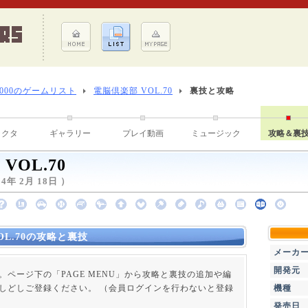
8000のゲームリスト
電脳倶楽部 VOL.70
裏技と攻略
ラクタ
ギャラリー
プレイ動画
ミュージック
攻略＆裏
VOL.70
年 2月 18日 ）
OL.70の攻略と裏技
メーカ
開発元
。ページ下の「PAGE MENU」から攻略と裏技の追加や編
しどしご登録ください。 （会員ログインを行わないと登録
機種
発売日