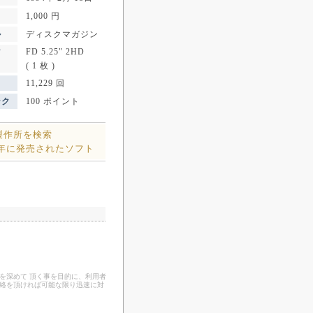
1,000 円
ル
ディスクマガジン
FD 5.25" 2HD
ア
( 1 枚 )
11,229 回
ンク
100 ポイント
製作所を検索
4年に発売されたソフト
を深めて 頂く事を目的に、利用者
連絡を頂ければ可能な限り迅速に対