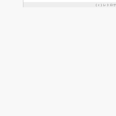
( c ) レト