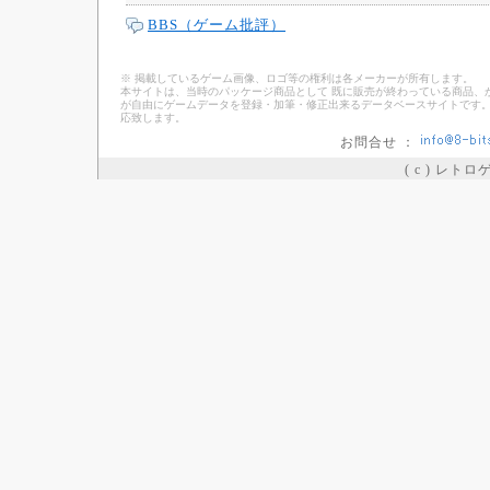
BBS（ゲーム批評）
※ 掲載しているゲーム画像、ロゴ等の権利は各メーカーが所有します。
本サイトは、当時のパッケージ商品として 既に販売が終わっている商品、
が自由にゲームデータを登録・加筆・修正出来るデータベースサイトです。
応致します。
お問合せ ：
( c ) レト