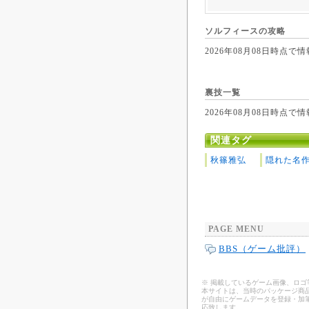
ソルフィースの攻略
2026年08月08日時
裏技一覧
2026年08月08日時
関連タグ
秋篠雅弘
隠れた名
PAGE MENU
BBS（ゲーム批評）
※ 掲載しているゲーム画像、ロ
本サイトは、当時のパッケージ商品
が自由にゲームデータを登録・加
応致します。