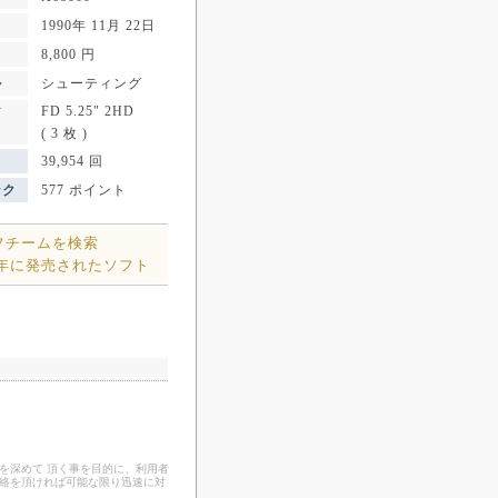
1990年 11月 22日
8,800 円
ル
シューティング
FD 5.25" 2HD
ア
( 3 枚 )
39,954 回
ンク
577 ポイント
フチームを検索
0年に発売されたソフト
を深めて 頂く事を目的に、利用者
連絡を頂ければ可能な限り迅速に対