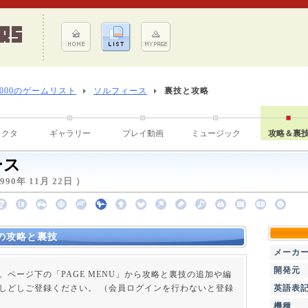
8000のゲームリスト
ソルフィース
裏技と攻略
ラクタ
ギャラリー
プレイ動画
ミュージック
攻略＆裏
ース
0年 11月 22日 ）
の攻略と裏技
メーカ
開発元
。ページ下の「PAGE MENU」から攻略と裏技の追加や編
しどしご登録ください。 （会員ログインを行わないと登録
英語表
機種