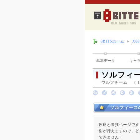
8BITSホーム
X6
基本データ
キャ
ソルフィ
ウルフチーム （ 199
ソルフィース
攻略と裏技ページです
集が行えますので、ど
できません）