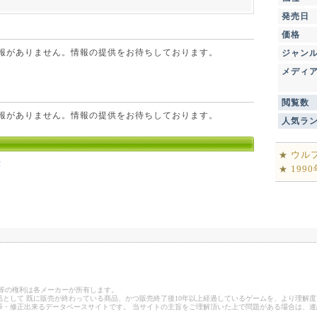
発売日
価格
点で情報がありません。情報の提供をお待ちしております。
ジャン
メディ
閲覧数
点で情報がありません。情報の提供をお待ちしております。
人気ラ
ウル
★
作
199
★
ゴ等の権利は各メーカーが所有します。
として 既に販売が終わっている商品、かつ販売終了後10年以上経過しているゲームを、より理解度
筆・修正出来るデータベースサイトです。 当サイトの主旨をご理解頂いた上で問題がある場合は、